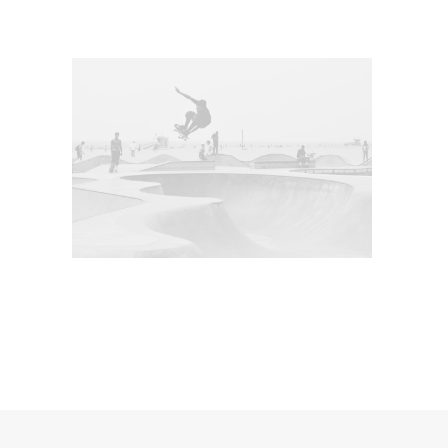
Ladenbau
Werkstatt
Showroom
Weg zum Produkt
SHOP KLEINSERIEN JOYNITURE
3D Visualisierungen
Search