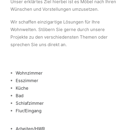
Unser erklärtes Ziel hierbei ist es Möbel nach Ihren
Wohnzimmer
Wünschen und Vorstellungen umzusetzen.
Esszimmer
Küche
Wir schaffen einzigartige Lösungen für Ihre
Wohnwelten. Stöbern Sie gerne durch unsere
Bad
Projekte zu den verschiedensten Themen oder
Schlafzimmer
sprechen Sie uns direkt an.
Flur / Eingang
Arbeiten / HWR
Hobby
Wohnzimmer
Garten
Esszimmer
Küche
Ladenbau
Bad
Werkstatt
Schlafzimmer
Showroom
Flur/Eingang
Weg zum Produkt
SHOP KLEINSERIEN JOYNITURE
Arbeiten/HWR