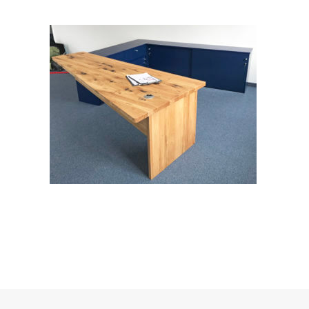
Ladenbau
Werkstatt
Showroom
Weg zum Produkt
SHOP KLEINSERIEN JOYNITURE
3D Visualisierungen
Search