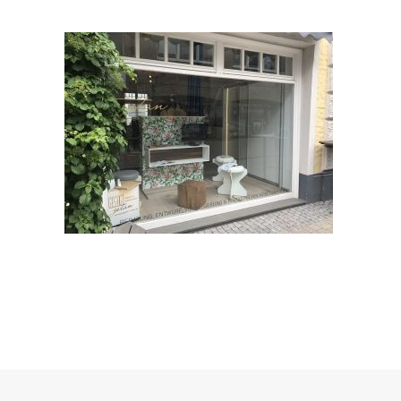
Ladenbau
Werkstatt
Showroom
Weg zum Produkt
SHOP KLEINSERIEN JOYNITURE
3D Visualisierungen
Search