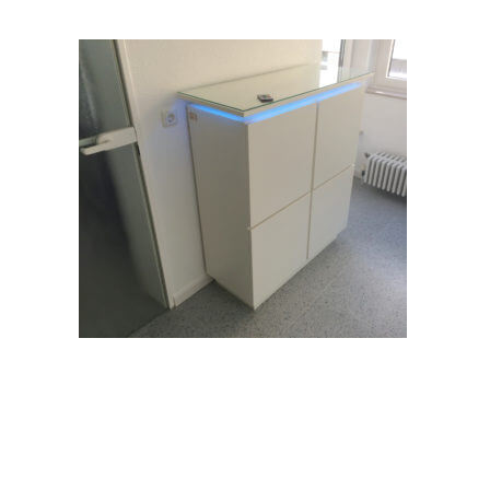
Ladenbau
Werkstatt
Showroom
Weg zum Produkt
SHOP KLEINSERIEN JOYNITURE
3D Visualisierungen
Search